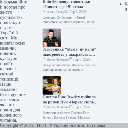
інформаційни
Київ без дощу: синоптики
К
й портал про
обіцяють до +9° тепла
и
життя
Алла Лагода
Сер 7, 2026
суспільства,
Сьогодні, 25 березня, у Києві
політику та
очікується мінлива хмарність, але без
опадів. Температура повітря вдень
науку в
сягатиме +9°. Сьогодні в Києві без…
Україні й
світі. Ми
висвітлюємо
медичні
Засновника “Мама, ну купи”
новини,
підозрюють у шахрайстві:
культурні
розбір Forbes
Денис Зайченко
Сер 7, 2026
події та
Вендинговий бізнес Віктора Оношка,
ключові
який ще нещодавно активно
світові
розвивався, залучав інвесторів та
тенденції.
франчайзі, потрапляючи у фокус
медіа, тепер зіткнувся з…
Наше
завдання —
бути зручним
Guzema Fine Jewelry вийшла
джерелом
на ринок Нью-Йорка: скільки
якісних
коштував запуск першого
Денис Зайченко
Сер 7, 2026
новин для
магазину
Засновниця бренду Guzema Fine
щоденного
Jewelry Валерія Гузема. Магазин
читання.
Guzema Fine Jewelry у Нью-Йорку –
Copyright © 2025 - ЦЕНТР Україна новини. Всі права
це перший власний простір бренду