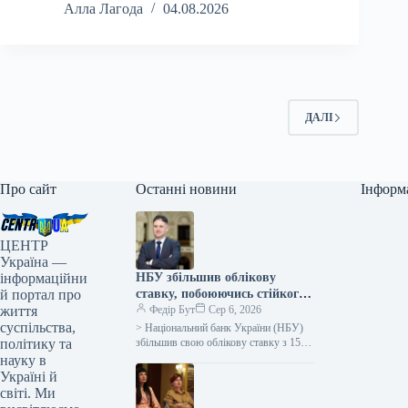
Алла Лагода
04.08.2026
ДАЛІ
Про сайт
Останні новини
Інформ
ЦЕНТР
Україна —
інформаційни
НБУ збільшив облікову
й портал про
ставку, побоюючись стійкого
життя
зростання цін –
Федір Бут
Сер 6, 2026
суспільства,
Лепушинський
> Національний банк України (НБУ)
політику та
збільшив свою облікову ставку з 15%
до 15,5%, мотивуючи це посиленням
науку в
фундаментального цінового тиску та…
Україні й
світі. Ми