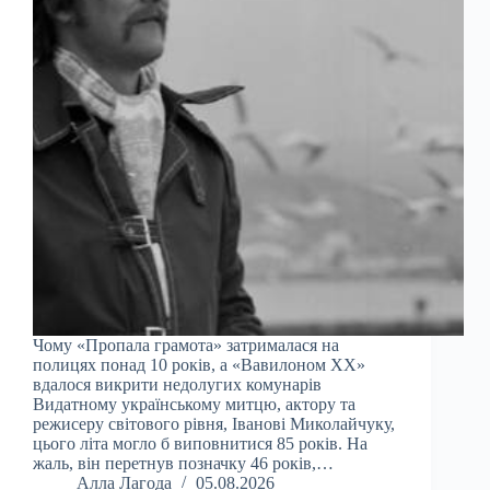
Чому «Пропала грамота» затрималася на
полицях понад 10 років, а «Вавилоном ХХ»
вдалося викрити недолугих комунарів
Видатному українському митцю, актору та
режисеру світового рівня, Іванові Миколайчуку,
цього літа могло б виповнитися 85 років. На
жаль, він перетнув позначку 46 років,…
Алла Лагода
05.08.2026