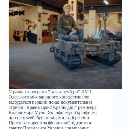
У рамках програми "Ґала-прем’єри" XVII
Одеського міжнародного кінофестивалю
відбудеться перший показ документальної
стрічки "Країна мрій? Країна дій!" режисера
Володимира Мули. Як інформує Укрінформ,
про це у Фейсбуці повідомило Держкіно.
Проєкт створено за фінансової підтримки
гранту Президента України для молодих