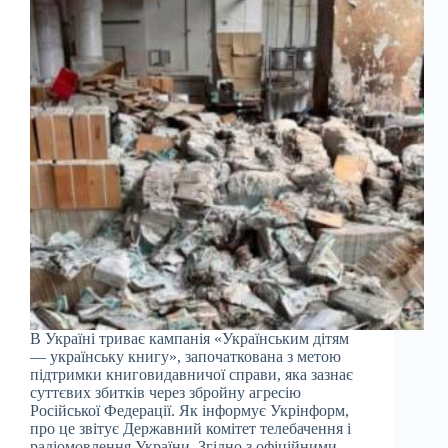
В Україні триває кампанія «Українським дітям
— українську книгу», започаткована з метою
підтримки книговидавничої справи, яка зазнає
суттєвих збитків через збройну агресію
Російської Федерації. Як інформує Укрінформ,
про це звітує Державний комітет телебачення і
радіомовлення України. Згідно з офіційними