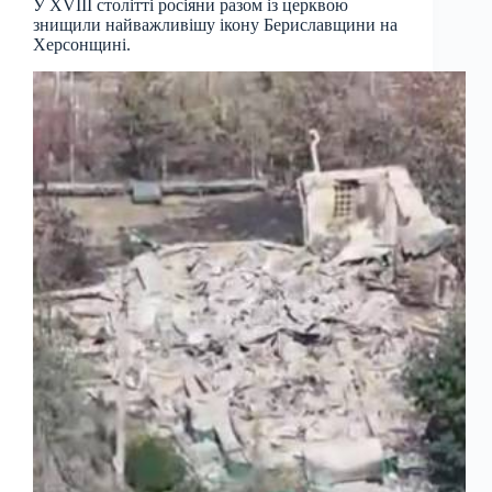
У XVIII столітті росіяни разом із церквою
знищили найважливішу ікону Бериславщини на
Херсонщині.