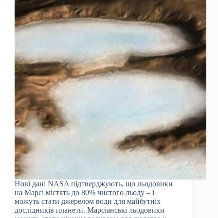
Нові дані NASA підтверджують, що льодовики
на Марсі містять до 80% чистого льоду – і
можуть стати джерелом води для майбутніх
дослідників планети. Марсіанські льодовики