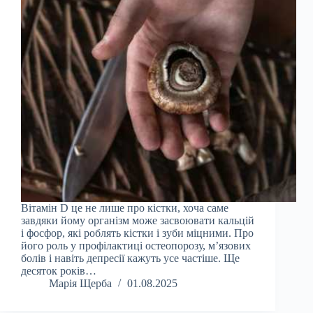
Вітамін D це не лише про кістки, хоча саме
завдяки йому організм може засвоювати кальцій
і фосфор, які роблять кістки і зуби міцними. Про
його роль у профілактиці остеопорозу, м’язових
болів і навіть депресії кажуть усе частіше. Ще
десяток років…
Марія Щерба
01.08.2025