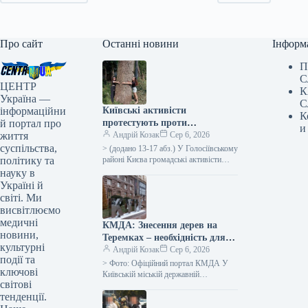
Про сайт
Останні новини
Інформ
П
С
ЦЕНТР
К
Україна —
С
інформаційни
Київські активісти
К
й портал про
протестують проти
и
життя
будівництва тепломережі в
Андрій Козак
Сер 6, 2026
суспільства,
парку, вступаючи в сутички з
> (додано 13-17 абз.) У Голосіївському
політику та
правоохоронцями.
районі Києва громадські активісти
висловлюють протест проти знищення
науку в
дерев у парковій зоні, що планується…
Україні й
світі. Ми
висвітлюємо
медичні
КМДА: Знесення дерев на
новини,
Теремках – необхідність для
культурні
прокладання теплотраси
Андрій Козак
Сер 6, 2026
події та
> Фото: Офіційний портал КМДА У
ключові
Київській міській державній
світові
адміністрації (КМДА) надали
тенденції.
роз’яснення щодо необхідності
видалення частини дерев у зв’язку…