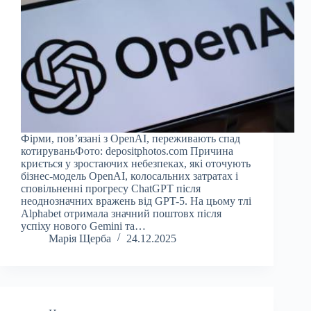
Фірми, пов’язані з OpenAI, переживають спад
котируваньФото: depositphotos.com Причина
криється у зростаючих небезпеках, які оточують
бізнес-модель OpenAI, колосальних затратах і
сповільненні прогресу ChatGPT після
неоднозначних вражень від GPT-5. На цьому тлі
Alphabet отримала значний поштовх після
успіху нового Gemini та…
Марія Щерба
24.12.2025