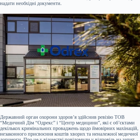
надати необхідні документи.
Державний орган охорони здоров’я здійснив ревізію ТОВ
“Медичний Дім “Одрекс” і “Центр медицини”, які є об’єктами
декількох кримінальних проваджень щодо ймовірних махінацій,
незаконного присвоєння коштів хворих та неналежної медичної
допомоги. Про це у відомстві повідомили у відповідь на запит