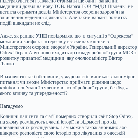
підстрахуватися і завчасно отримати ще один “запасний”
медичний дозвіл на нову ТОВ. Наразі ТОВ “МДО Південь” не
встигла отримати дозвіл Міністерства охорони здоров’я на
здійснення медичної діяльності. Але такий варіант розвитку
подій відкидати не слід.
Адже, як раніше
УНН
повідомляв, що в ситуації з “Одрексом”
можливий конфлікт інтересів у взаєминах клініки з
Міністерством охорони здоровʼя України. Генеральний директор
Odrex Тігран Арутюнян входить до складу робочої групи МОЗ з
розвитку приватної медицини, яку очолює міністр Віктор
Ляшко.
Враховуючи такі обставини, у журналістів виникає закономірне
питання: чи зможе Міністерство приймати рішення щодо
клініки, пов’язаної з членом власної робочої групи, без будь-
якого впливу та упередженості?
Нагадуємо
Колишні пацієнти та сім’ї померлих створили сайт Stop Odrex,
на якому розміщують власні історії та відомості про хід
кримінальних розслідувань. Там можна також анонімно або
відкрито розповісти свою історію про лікування в одеській