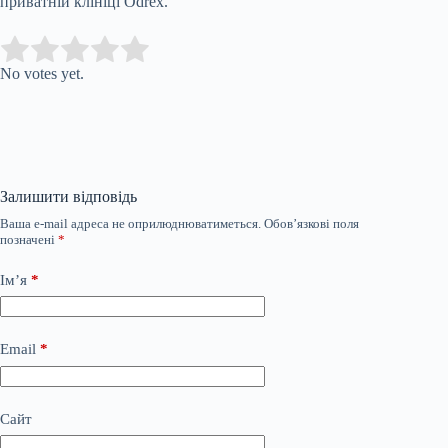
приватній клініці Odrex.
Submit Rating
Rate this item:
No votes yet.
Залишити відповідь
Ваша e-mail адреса не оприлюднюватиметься.
Обов’язкові поля
позначені
*
Ім’я
*
Email
*
Сайт