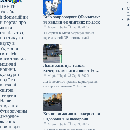
С
ЦЕНТР
К
Україна —
С
інформаційни
Київ запроваджує QR-квиток:
К
й портал про
90 хвилин безлімітних поїздок
и
життя
Марія Щерба
Сер 9, 2026
суспільства,
З 1 серпня в Києві запрацює новий
політику та
пересадковий QR-квиток, який
дозволить безлімітно пересідати між
науку в
різними видами громадського
Україні й
транспорту протягом 90…
світі. Ми
висвітлюємо
медичні
Львів затягнув гайки:
новини,
електросамокати лише з 16 і в
культурні
шоломах
Марія Щерба
Сер 9, 2026
події та
Львів посилює правила користування
ключові
електросамокатами У Львові
світові
запровадили нові правила
тенденції.
користування електросамокатами та
іншими засобами мікромобільності.
Наше
Відповідні рішення ухвалила
завдання —
Львівська…
бути зручним
Кияни вимагають повернення
джерелом
Федорова в Міноборони
якісних
Марія Щерба
Сер 9, 2026
новин для
У Києві відбулася протестна хода із