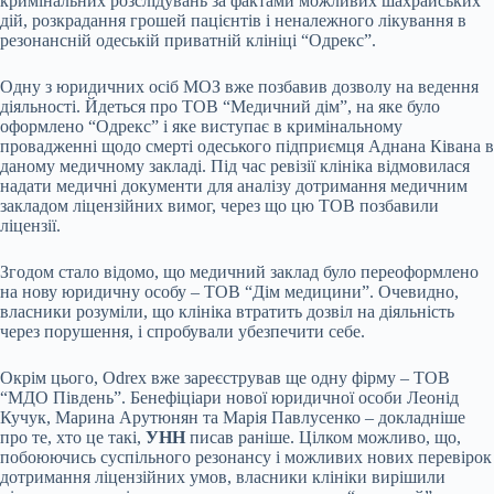
кримінальних розслідувань за фактами можливих шахрайських
дій, розкрадання грошей пацієнтів і неналежного лікування в
резонансній одеській приватній клініці “Одрекс”.
Одну з юридичних осіб МОЗ вже позбавив дозволу на ведення
діяльності. Йдеться про ТОВ “Медичний дім”, на яке було
оформлено “Одрекс” і яке виступає в кримінальному
провадженні щодо смерті одеського підприємця Аднана Ківана в
даному медичному закладі. Під час ревізії клініка відмовилася
надати медичні документи для аналізу дотримання медичним
закладом ліцензійних вимог, через що цю ТОВ позбавили
ліцензії.
Згодом стало відомо, що медичний заклад було переоформлено
на нову юридичну особу – ТОВ “Дім медицини”. Очевидно,
власники розуміли, що клініка втратить дозвіл на діяльність
через порушення, і спробували убезпечити себе.
Окрім цього, Odrex вже зареєстрував ще одну фірму – ТОВ
“МДО Південь”. Бенефіціари нової юридичної особи Леонід
Кучук, Марина Арутюнян та Марія Павлусенко – докладніше
про те, хто це такі,
УНН
писав раніше. Цілком можливо, що,
побоюючись суспільного резонансу і можливих нових перевірок
дотримання ліцензійних умов, власники клініки вирішили