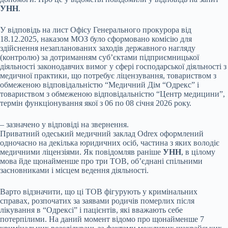
УНН
.
У відповідь на лист Офісу Генерального прокурора від
18.12.2025, наказом МОЗ було сформовано комісію для
здійснення незапланованих заходів державного нагляду
(контролю) за дотриманням суб’єктами підприємницької
діяльності законодавчих вимог у сфері господарської діяльності з
медичної практики, що потребує ліцензування, товариством з
обмеженою відповідальністю “Медичний Дім “Одрекс” і
товариством з обмеженою відповідальністю “Центр медицини”,
термін функціонування якої з 06 по 08 січня 2026 року.
– зазначено у відповіді на звернення.
Приватний одеський медичний заклад Odrex оформлений
одночасно на декілька юридичних осіб, частина з яких володіє
медичними ліцензіями. Як повідомляв раніше
УНН
, в цілому
мова йде щонайменше про три ТОВ, об’єднані спільними
засновниками і місцем ведення діяльності.
Варто відзначити, що ці ТОВ фігурують у кримінальних
справах, розпочатих за заявами родичів померлих після
лікування в “Одрексі” і пацієнтів, які вважають себе
потерпілими. На даний момент відомо про щонайменше 7