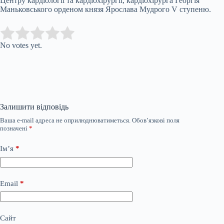
Центру кардіології та кардіохірургії, кардіохірурга Георгія
Маньковського орденом князя Ярослава Мудрого V ступеню.
Submit Rating
Rate this item:
No votes yet.
Залишити відповідь
Ваша e-mail адреса не оприлюднюватиметься.
Обов’язкові поля
позначені
*
Ім’я
*
Email
*
Сайт