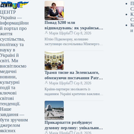
П
С
ЦЕНТР
К
Україна —
С
інформаційни
Понад $200 млн
К
й портал про
відшкодувань: як українська
и
життя
ІТ-компанія судиться з
Марія Щерба
Сер 8, 2026
суспільства,
державою-агресором
Юлію Підкоморну, колишню
політику та
заступницю ексочільника Міненерго
Германа Галущенка та фігурантку
науку в
«плівок Міндіча», призначили
Україні й
виконувачкою обов’язків члена
світі. Ми
дирекції АТ «Українські розподільні…
висвітлюємо
медичні
Трамп тисне на Зеленського,
новини,
обмежуючи постачання Patriot
культурні
та Starlink для ударів по РФ
Марія Щерба
Сер 8, 2026
події та
Країни-партнери зволікають із
ключові
наданням Україні критично важливих
світові
засобів протиповітряної оборони та
тенденції.
дозволів на використання технологій.
Водночас у Києві розгортається
Наше
внутрішня…
завдання —
бути зручним
Прикарпаття розбудовує
джерелом
духовну перлину: унікальний
якісних
відпустовий центр набирає
Марія Щерба
Сер 8, 2026