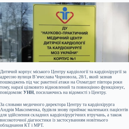
Дитячий корпус міського Центру кардіології та кардіохірургії за
адресою вулиця В’ячеслава Чорновола, 28/1, який зазнав
пошкоджень під час ракетної атаки на Охматдит півтора роки
тому, наразі цілковито відновлений та повноцінно функціонує,
повідомляє
УНН
, посилаючись на відомості з Центру.
За словами медичного директора Центру та кардіохірурга
Андрія Максименка, будівля знову приймає маленьких пацієнтів
для здійснення складних кардіохірургічних втручань, а також
високоточної діагностики із застосуванням новітнього
обладнання КТ і МРТ.