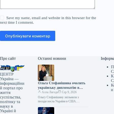
Save my name, email and website in this browser for the
next time I comment.
Опублікувати коментар
Про сайт
Останні новини
Інформ
П
С
ЦЕНТР
К
Україна —
С
інформаційни
Ольга Стефанішина очолить
К
й портал про
українську дипломатію в
и
життя
США
Алла Лагода
Сер 9, 2026
суспільства,
Ольгу Стефанішину звільнили з
політику та
посади посла України в США.
Відповідний указ президента
науку в
Володимира Зеленського № 696/2026
Україні й
оприлюднили на сайті ОП.…