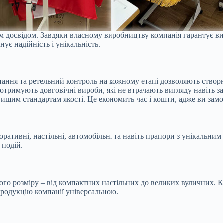
м досвідом. Завдяки власному виробництву компанія гарантує ви
нує надійність і унікальність.
ання та ретельний контроль на кожному етапі дозволяють створю
 отримують довговічні вироби, які не втрачають вигляду навіть 
ищим стандартам якості. Це економить час і кошти, адже ви зам
ративні, настільні, автомобільні та навіть прапори з унікальни
 подій.
ого розміру – від компактних настільних до великих вуличних.
 продукцію компанії універсальною.