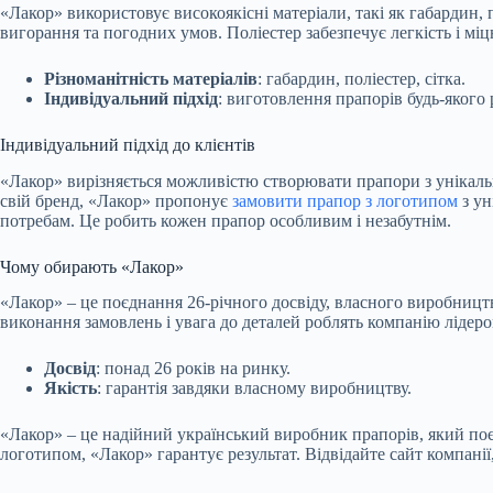
«Лакор» використовує високоякісні матеріали, такі як габардин, 
вигорання та погодних умов. Поліестер забезпечує легкість і міцн
Різноманітність матеріалів
: габардин, поліестер, сітка.
Індивідуальний підхід
: виготовлення прапорів будь-якого 
Індивідуальний підхід до клієнтів
«Лакор» вирізняється можливістю створювати прапори з унікаль
свій бренд, «Лакор» пропонує
замовити прапор з логотипом
з ун
потребам. Це робить кожен прапор особливим і незабутнім.
Чому обирають «Лакор»
«Лакор» – це поєднання 26-річного досвіду, власного виробництв
виконання замовлень і увага до деталей роблять компанію лідеро
Досвід
: понад 26 років на ринку.
Якість
: гарантія завдяки власному виробництву.
«Лакор» – це надійний український виробник прапорів, який поєд
логотипом, «Лакор» гарантує результат. Відвідайте сайт компані