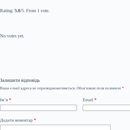
Submit Rating
Rate this item:
Rating:
5.0
/5. From 1 vote.
Submit Rating
Rate this item:
No votes yet.
Залишити відповідь
Ваша e-mail адреса не оприлюднюватиметься.
Обов’язкові поля позначені
*
Ім’я
*
Email
*
Додати коментар
*