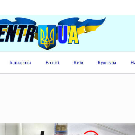
Інциденти
В світі
Київ
Культура
Н