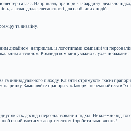
поліестер і атлас. Наприклад, прапори з габардину ідеально підх
ість, а атлас додає елегантності для особливих подій.
розміру та дизайну.
ним дизайном, наприклад, із логотипами компаній чи персоналіз
ікальним дизайном. Команда компанії уважно слухає побажання к
а та індивідуального підходу. Клієнти отримують якісні прапори
м на ринку. Замовляйте прапори у «Лакор» і переконайтеся в їхні
нує якість, досвід і персоналізований підхід. Незалежно від тог
ї, щоб ознайомитися з асортиментом і зробити замовлення!