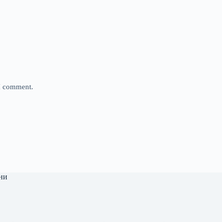
 I comment.
ни