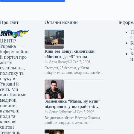
Про сайт
Останні новини
Інформ
П
С
ЦЕНТР
К
Україна —
С
інформаційни
Київ без дощу: синоптики
К
й портал про
обіцяють до +9° тепла
и
життя
Алла Лагода
Сер 7, 2026
суспільства,
Сьогодні, 25 березня, у Києві
політику та
очікується мінлива хмарність, але без
опадів. Температура повітря вдень
науку в
сягатиме +9°. Сьогодні в Києві без…
Україні й
світі. Ми
висвітлюємо
медичні
Засновника “Мама, ну купи”
новини,
підозрюють у шахрайстві:
культурні
розбір Forbes
Денис Зайченко
Сер 7, 2026
події та
Вендинговий бізнес Віктора Оношка,
ключові
який ще нещодавно активно
світові
розвивався, залучав інвесторів та
тенденції.
франчайзі, потрапляючи у фокус