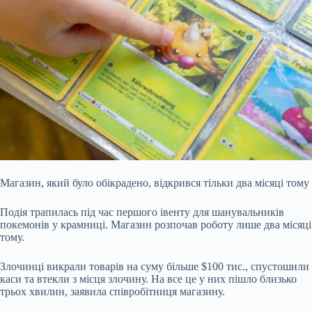
Магазин, який було обікрадено, відкрився тільки два місяці тому
Подія трапилась під час першого івенту для шанувальників
покемонів у крамниці. Магазин розпочав роботу лише два місяці
тому.
Злочинці викрали товарів на суму більше $100 тис., спустошили
каси та втекли з місця злочину. На все це у них пішло близько
трьох хвилин, заявила співробітниця магазину.