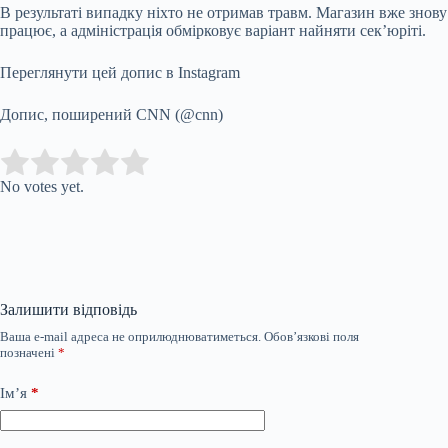
В результаті випадку ніхто не отримав травм. Магазин вже знову
працює, а адміністрація обмірковує
варіант найняти сек’юріті.
Переглянути цей допис в Instagram
Допис, поширений CNN (@cnn)
Submit Rating
Rate this item:
No votes yet.
Залишити відповідь
Ваша e-mail адреса не оприлюднюватиметься.
Обов’язкові поля
позначені
*
Ім’я
*