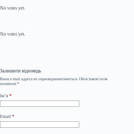
No votes yet.
Submit Rating
Rate this item:
No votes yet.
Залишити відповідь
Ваша e-mail адреса не оприлюднюватиметься.
Обов’язкові поля
позначені
*
Ім’я
*
Email
*