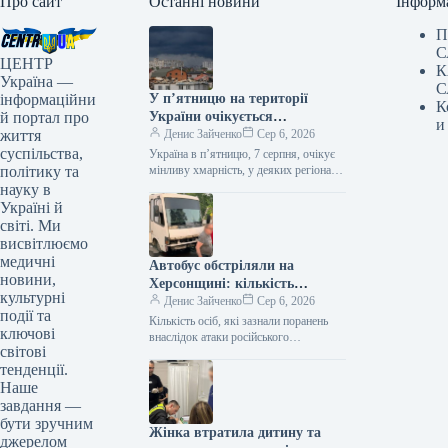
Про сайт
Останні новини
Інформ
П
С
ЦЕНТР
К
Україна —
С
інформаційни
У п’ятницю на території
К
й портал про
України очікується
и
життя
температура до +38°C, а в
Денис Зайченко
Сер 6, 2026
суспільства,
деяких регіонах пройдуть
Україна в п’ятницю, 7 серпня, очікує
політику та
сильні опади з грозами.
мінливу хмарність, у деяких регіонах
пройдуть сильні опади, грози, а
науку в
подекуди спостерігатимуться град та…
Україні й
світі. Ми
висвітлюємо
медичні
Автобус обстріляли на
новини,
Херсонщині: кількість
культурні
поранених зросла до семи
Денис Зайченко
Сер 6, 2026
події та
Кількість осіб, які зазнали поранень
ключові
внаслідок атаки російського
світові
безпілотника на рейсовий автобус у
тенденції.
Комишанах, що на Херсонщині,
збільшилася до семи.…
Наше
завдання —
бути зручним
Жінка втратила дитину та
джерелом