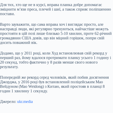
Для тих, хто ще не в курсі, вправа планка добре допомагає
зміцнити м’язи преса, плечей і шиї, а також сприяє поліпшенню
постави.
Варто зауважити, що сама вправа хоч і виглядає просто, але
насправді люди, які регулярно тренуються, найчастіше можуть
простояти в цій позі лише близько 5-10 хвилин, проте 62-річний
громадянин США довів, що він міцний горішок, попри свій
досить поважний вік.
Додамо, що у 2011 році, коли Худ встановлював свій рекорд у
перший раз, йому вдалося протримати планку усього 1 годину і
20 секунд, тобто фактично у 8 разів менше свого нового
результату.
Попередній же рекорд серед чоловіків, який побив досягнення
Джорджа, у 2016 році був встановлений поліцейським Мао
Вейдуном (Mao Weidong) з Китаю, який простояв в планці 8
годин 1 хвилину 1 секунду.
Джерело:
ukr.media
Submit Rating
Rate this item: