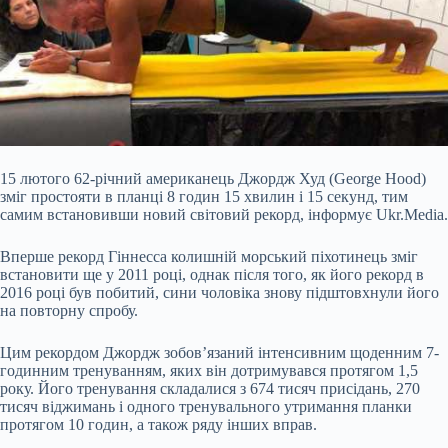
15 лютого 62-річний американець Джордж Худ (George Hood)
зміг простояти в планці 8 годин 15 хвилин і 15 секунд, тим
самим встановивши новий світовий рекорд, інформує Ukr.Media.
Вперше рекорд Гіннесса колишній морський піхотинець зміг
встановити ще у 2011 році, однак після того, як його рекорд в
2016 році був побитий, сини чоловіка знову підштовхнули його
на повторну спробу.
Цим рекордом Джордж зобов’язаний інтенсивним щоденним 7-
годинним тренуванням, яких він дотримувався протягом 1,5
року.
Його тренування складалися з 674 тисяч присідань, 270
тисяч віджимань і одного тренувального утримання планки
протягом 10 годин, а також ряду інших вправ.