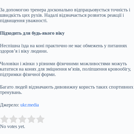
За допомогою тренера досконально відпрацьовується точність і
швидкість цих рухів. Надалі відзначається розвиток реакції і
підвищення уважності.
Підходить для будь-якого віку
Неспішна їзда на коні практично не має обмежень у питаннях
здоров’я і віку людини.
Чоловіки і жінки з різними фізичними можливостями можуть
кататися на конях для зміцнення м’язів, поліпшення кровообігу,
підтримки фізичної форми.
Багато людей відзначають дивовижну користь таких спортивних
тренувань.
Джерело:
ukr.media
Submit Rating
Rate this item:
No votes yet.