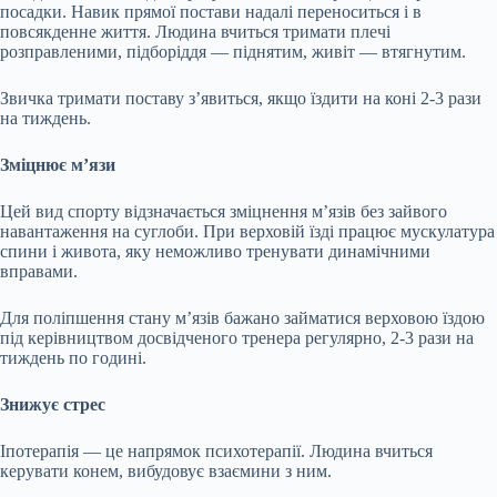
посадки. Навик прямої постави надалі переноситься і в
повсякденне життя. Людина вчиться тримати плечі
розправленими, підборіддя — піднятим, живіт — втягнутим.
Звичка тримати поставу з’явиться, якщо їздити на коні 2-3 рази
на тиждень.
Зміцнює м’язи
Цей вид спорту відзначається зміцнення м’язів без зайвого
навантаження на суглоби. При верховій їзді працює мускулатура
спини і живота, яку неможливо тренувати динамічними
вправами.
Для поліпшення стану м’язів бажано займатися верховою їздою
під керівництвом досвідченого тренера регулярно, 2-3 рази на
тиждень по годині.
Знижує стрес
Іпотерапія — це напрямок психотерапії. Людина вчиться
керувати конем, вибудовує взаємини з ним.