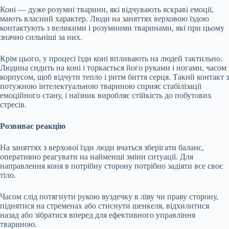
Коні — дуже розумні тварини, які відчувають яскраві емоції,
мають власний характер. Люди на заняттях верховою їздою
контактують з великими і розумними тваринами, які при цьому
значно сильніші за них.
Крім цього, у процесі їзди коні впливають на людей тактильно.
Людина сидить на коні і торкається його руками і ногами, часом
корпусом, щоб відчути тепло і ритм биття серця. Такий контакт з
потужною інтелектуальною твариною сприяє стабілізації
емоційного стану, і наїзник виробляє стійкість до побутових
стресів.
Розвиває реакцію
На заняттях з верхової їзди люди вчаться зберігати баланс,
оперативно реагувати на найменші зміни ситуації. Для
направлення коня в потрібну сторону потрібно задіяти все своє
тіло.
Часом слід потягнути рукою вуздечку в ліву чи праву сторону,
піднятися на стременах або стиснути шенкеля, відхилитися
назад або зібратися вперед для ефективного управління
твариною.