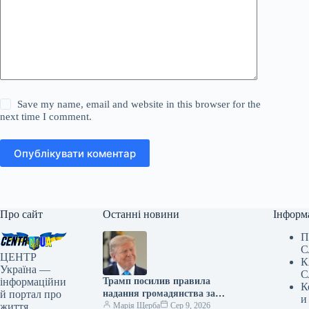
Save my name, email and website in this browser for the
next time I comment.
Опублікувати коментар
Про сайт
Останні новини
Інформ
П
С
ЦЕНТР
К
Україна —
С
інформаційни
Трамп посилив правила
К
й портал про
надання громадянства за
и
життя
народженням
Марія Щерба
Сер 9, 2026