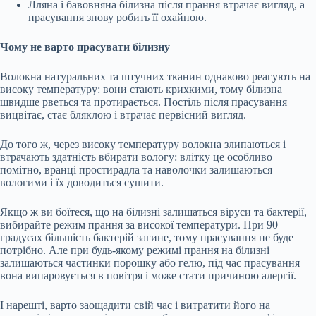
Лляна і бавовняна білизна після прання втрачає вигляд, а
прасування знову робить її охайною.
Чому не варто прасувати білизну
Волокна натуральних та штучних тканин однаково реагують на
високу температуру: вони стають крихкими, тому білизна
швидше рветься та протирається. Постіль після прасування
вицвітає, стає бляклою і втрачає первісний вигляд.
До того ж, через високу температуру волокна злипаються і
втрачають здатність вбирати вологу: влітку це особливо
помітно, вранці простирадла та наволочки залишаються
вологими і їх доводиться сушити.
Якщо ж ви боїтеся, що на білизні залишаться віруси та бактерії,
вибирайте режим прання за високої температури. При 90
градусах більшість бактерій загине, тому прасування не буде
потрібно. Але при будь-якому режимі прання на білизні
залишаються частинки порошку або гелю, під час прасування
вона випаровується в повітря і може стати причиною алергії.
І нарешті, варто заощадити свій час і витратити його на