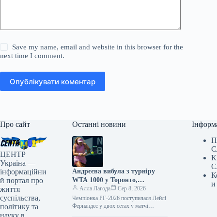
Save my name, email and website in this browser for the
next time I comment.
Опублікувати коментар
Про сайт
Останні новини
Інформ
П
С
ЦЕНТР
К
Україна —
С
інформаційни
Андрєєва вибула з турніру
К
й портал про
WTA 1000 у Торонто,
и
життя
поступившись 34-й ракетці
Алла Лагода
Сер 8, 2026
суспільства,
світу
Чемпіонка РГ-2026 поступилася Лейлі
політику та
Фернандес у двох сетах у матчі
третього кола Getty Images/Global
науку в