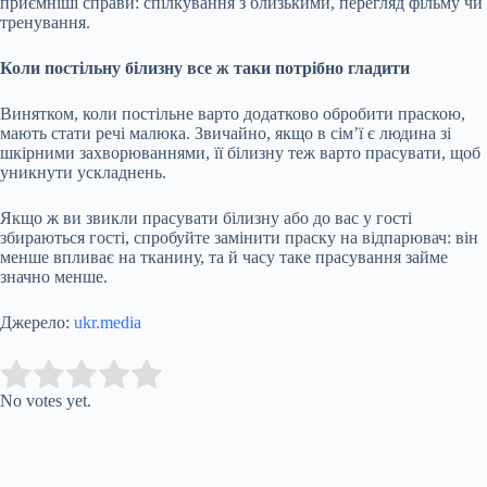
приємніші справи: спілкування з близькими, перегляд фільму чи
тренування.
Коли постільну білизну все ж таки потрібно гладити
Винятком, коли постільне варто додатково обробити праскою,
мають стати речі малюка. Звичайно, якщо в сім’ї є людина зі
шкірними захворюваннями, її білизну теж варто прасувати, щоб
уникнути ускладнень.
Якщо ж ви звикли прасувати білизну або до вас у гості
збираються гості, спробуйте замінити праску на відпарювач: він
менше впливає на тканину, та й часу таке прасування займе
значно менше.
Джерело:
ukr.media
Submit Rating
Rate this item:
No votes yet.